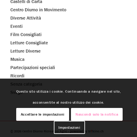
Castelli di Carta
Centro Diurno in Movimento
Diverse Attività
Eventi
Film Consigliati
Letture Consigliate
Letture Diverse
Musica
Partecipazioni speciali
Ricordi
Senza categoria
Questo sito utilizza i cookie. Continuando a navigare nel sito,
Svago
acconsentite al nostro utilizzo dei cookie.
Accettare le impostazioni
Nascondi solo la notifica
Impostazioni
© 2026
Centro Diurno Ricreativo Agno
- powered by
SI
T
I
cino.ch