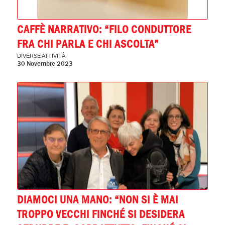
CAFFÈ NARRATIVO: “FILO CONDUTTORE
FRA CHI PARLA E CHI ASCOLTA”
DIVERSE ATTIVITÀ
30 Novembre 2023
DIAMOCI UNA MANO: “NON SI È MAI
TROPPO VECCHI FINCHÉ SI DESIDERA