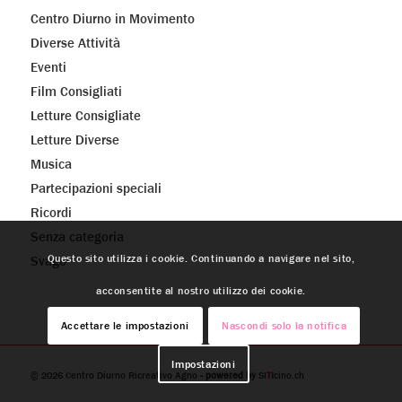
Centro Diurno in Movimento
Diverse Attività
Eventi
Film Consigliati
Letture Consigliate
Letture Diverse
Musica
Partecipazioni speciali
Ricordi
Senza categoria
Questo sito utilizza i cookie. Continuando a navigare nel sito,
Svago
acconsentite al nostro utilizzo dei cookie.
Accettare le impostazioni
Nascondi solo la notifica
Impostazioni
© 2026
Centro Diurno Ricreativo Agno
- powered by
SI
T
I
cino.ch