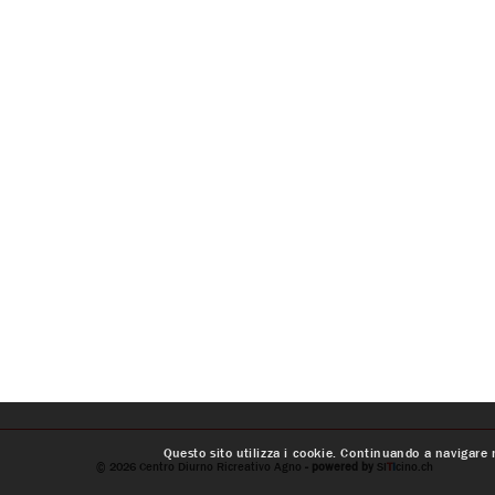
Questo sito utilizza i cookie. Continuando a navigare n
© 2026
Centro Diurno Ricreativo Agno
- powered by
SI
T
I
cino.ch