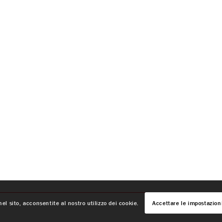
el sito, acconsentite al nostro utilizzo dei cookie.
Accettare le impostazion