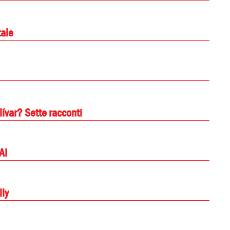
tale
ívar? Sette racconti
AI
lly