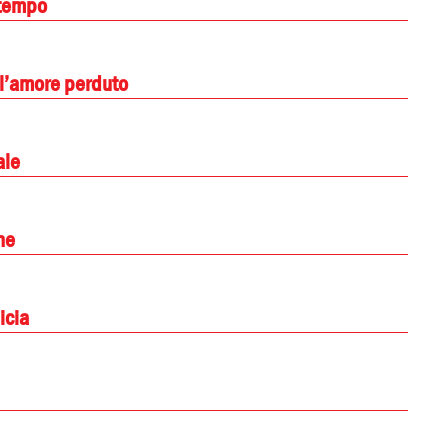
 tempo
ll’amore perduto
ale
ne
icia