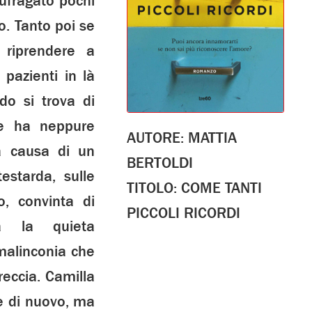
ufragato pochi
. Tanto poi se
 riprendere a
 pazienti in là
do si trova di
ne ha neppure
AUTORE: MATTIA
a causa di un
BERTOLDI
estarda, sulle
TITOLO: COME TANTI
o, convinta di
PICCOLI RICORDI
a la quieta
malinconia che
reccia. Camilla
re di nuovo, ma