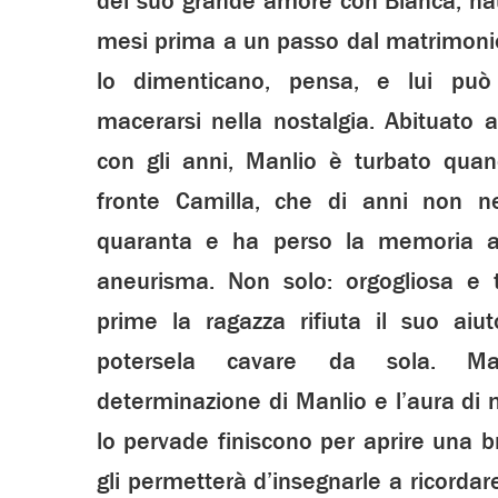
del suo grande amore con Bianca, na
mesi prima a un passo dal matrimonio
lo dimenticano, pensa, e lui può
macerarsi nella nostalgia. Abituato a
con gli anni, Manlio è turbato quan
fronte Camilla, che di anni non 
quaranta e ha perso la memoria 
aneurisma. Non solo: orgogliosa e t
prime la ragazza rifiuta il suo aiut
potersela cavare da sola. M
determinazione di Manlio e l’aura di 
lo pervade finiscono per aprire una b
gli permetterà d’insegnarle a ricorda