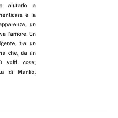
a aiutarlo a
menticare è la
apparenza, un
iva l’amore. Un
lgente, tra un
na che, da un
 volti, cose,
ta di Manlio,