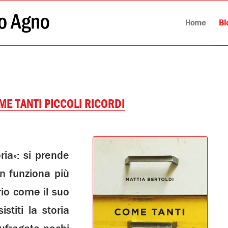
Home
Bl
ME TANTI PICCOLI RICORDI
ia»: si prende
n funziona più
rio come il suo
titi la storia