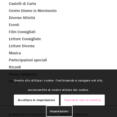
Castelli di Carta
Centro Diurno in Movimento
Diverse Attività
Eventi
Film Consigliati
Letture Consigliate
Letture Diverse
Musica
Partecipazioni speciali
Ricordi
Senza categoria
Questo sito utilizza i cookie. Continuando a navigare nel sito,
Svago
acconsentite al nostro utilizzo dei cookie.
Accettare le impostazioni
Nascondi solo la notifica
Impostazioni
© 2026
Centro Diurno Ricreativo Agno
- powered by
SI
T
I
cino.ch