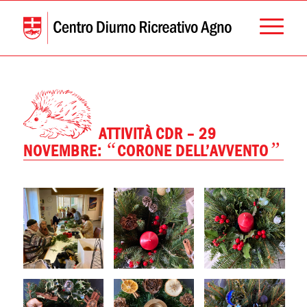
ATTIVITÀ CDR – 29
“
”
NOVEMBRE:
CORONE DELL’AVVENTO