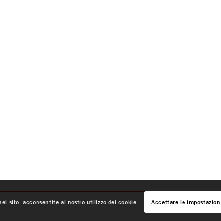
el sito, acconsentite al nostro utilizzo dei cookie.
Accettare le impostazion