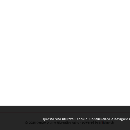
Questo sito utilizza i cookie. Continuando a navigare n
© 2026
Centro Diurno Ricreativo Agno
- powered by
SI
T
I
cino.ch