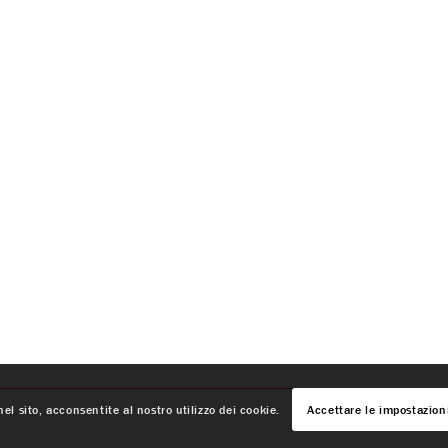
el sito, acconsentite al nostro utilizzo dei cookie.
Accettare le impostazion