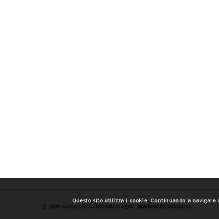
Questo sito utilizza i cookie. Continuando a navigare n
© 2026
Centro Diurno Ricreativo Agno
- powered by
SI
T
I
cino.ch