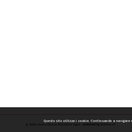
Questo sito utilizza i cookie. Continuando a navigare n
© 2026
Centro Diurno Ricreativo Agno
- powered by
SI
T
I
cino.ch