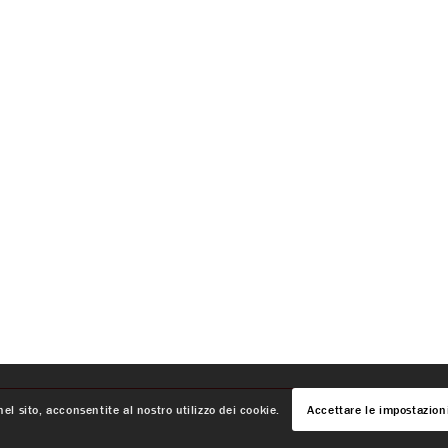
el sito, acconsentite al nostro utilizzo dei cookie.
Accettare le impostazion