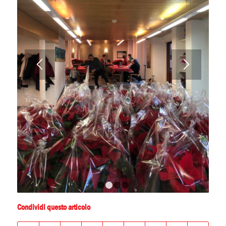
1
2
3
4
Condividi questo articolo