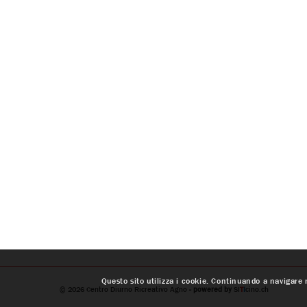
Questo sito utilizza i cookie. Continuando a navigare n
© 2026
Centro Diurno Ricreativo Agno
- powered by
SI
T
I
cino.ch