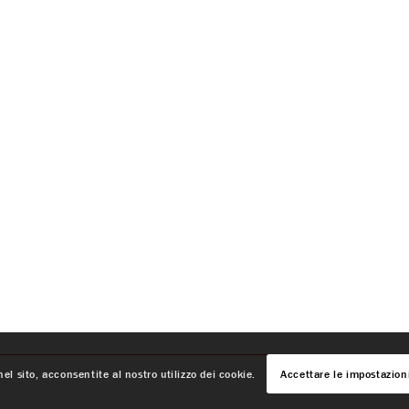
el sito, acconsentite al nostro utilizzo dei cookie.
Accettare le impostazion