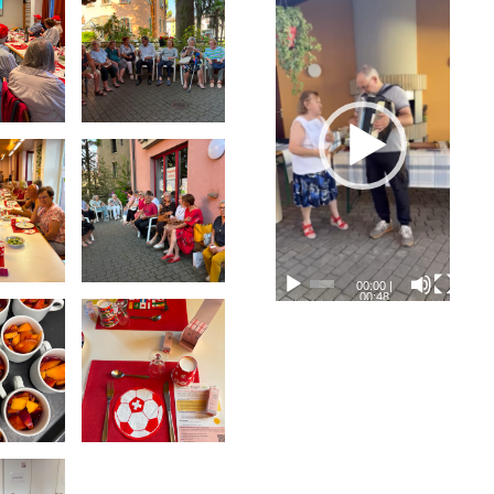
00:00
|
00:48