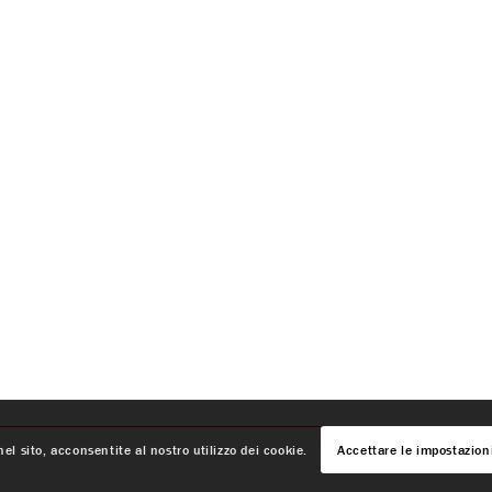
el sito, acconsentite al nostro utilizzo dei cookie.
Accettare le impostazion