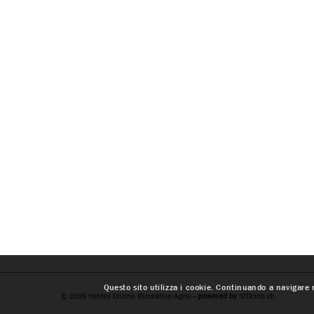
Questo sito utilizza i cookie. Continuando a navigare n
© 2026
Centro Diurno Ricreativo Agno
- powered by
SI
T
I
cino.ch