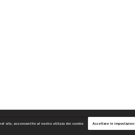
el sito, acconsentite al nostro utilizzo dei cookie.
Accettare le impostazion