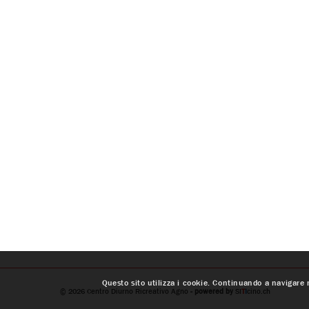
Questo sito utilizza i cookie. Continuando a navigare n
© 2026
Centro Diurno Ricreativo Agno
- powered by
SI
T
I
cino.ch