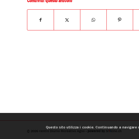
Condividi questo articolo
Questo sito utilizza i cookie. Continuando a navigare n
© 2026
Centro Diurno Ricreativo Agno
- powered by
SI
T
I
cino.ch