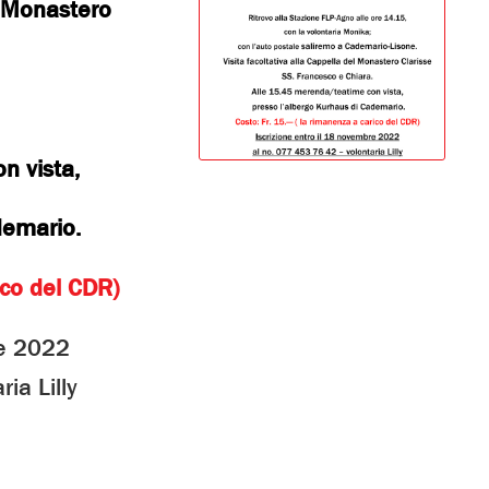
l Monastero
n vista,
demario.
ico del CDR)
re 2022
ia Lilly