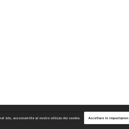
el sito, acconsentite al nostro utilizzo dei cookie.
Accettare le impostazion