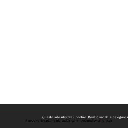
Questo sito utilizza i cookie. Continuando a navigare n
© 2026
Centro Diurno Ricreativo Agno
- powered by
SI
T
I
cino.ch