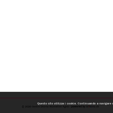
Questo sito utilizza i cookie. Continuando a navigare n
© 2026
Centro Diurno Ricreativo Agno
- powered by
SI
T
I
cino.ch