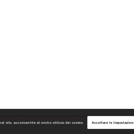
el sito, acconsentite al nostro utilizzo dei cookie.
Accettare le impostazion