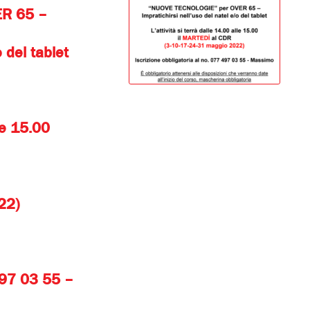
ER 65 –
 del tablet
lle 15.00
22)
 497 03 55 –