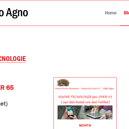
Home
Bl
CNOLOGIE
ER 65
et)