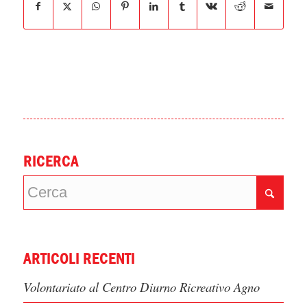
1
2
3
4
Condividi questo articolo
RICERCA