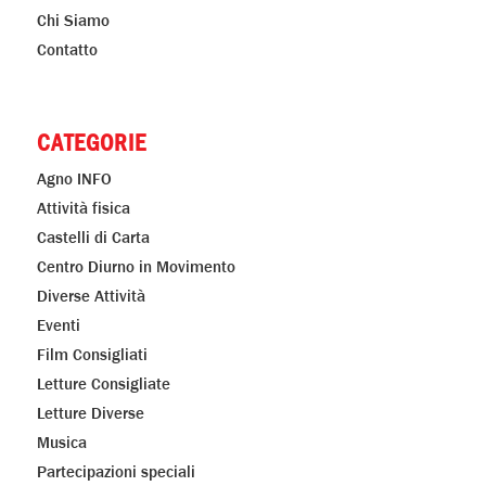
PAGINE
Home
Newsletter
Blog
CD in MoViMento
Diario di Ricette delle Pensionate di Agno
Chi Siamo
Contatto
CATEGORIE
Agno INFO
Attività fisica
Castelli di Carta
Centro Diurno in Movimento