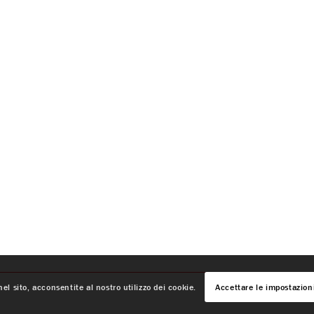
el sito, acconsentite al nostro utilizzo dei cookie.
Accettare le impostazion