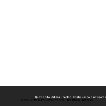
Questo sito utilizza i cookie. Continuando a navigare n
© 2026
Centro Diurno Ricreativo Agno
- powered by
SI
T
I
cino.ch